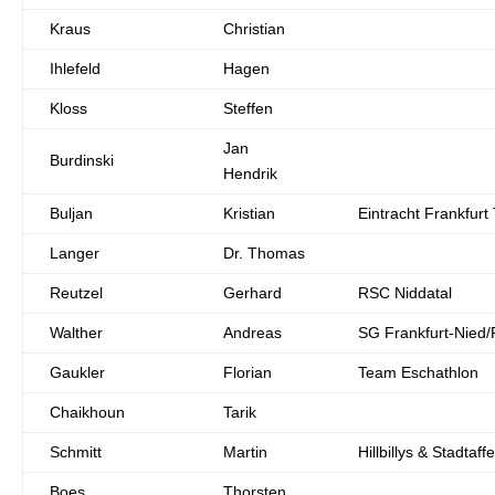
Kraus
Christian
Ihlefeld
Hagen
Kloss
Steffen
Jan
Burdinski
Hendrik
Buljan
Kristian
Eintracht Frankfurt 
Langer
Dr. Thomas
Reutzel
Gerhard
RSC Niddatal
Walther
Andreas
SG Frankfurt-Nied
Gaukler
Florian
Team Eschathlon
Chaikhoun
Tarik
Schmitt
Martin
Hillbillys & Stadtaff
Boes
Thorsten