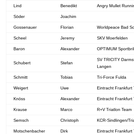
Lind
Benedikt
Angry Mullet Runni
Söder
Joachim
Gossenauer
Florian
Worldpeace Bad S
Scheel
Jeremy
SKV Moerfelden
Baron
Alexander
OPTIMUM Sportbril
SV TRICITY Darmst
Schubert
Stefan
Langen
Schmitt
Tobias
Tri-Force Fulda
Weigert
Uwe
Eintracht Frankfurt 
Knöss
Alexander
Eintracht Frankfurt 
Krause
Marco
R+V Triatlon Team
Semsch
Christoph
KCR-Sindlingen/Tri
Motschenbacher
Dirk
Eintracht Frankfurt 