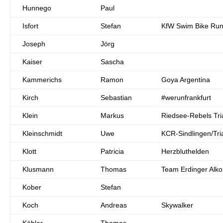
Hunnego
Paul
Isfort
Stefan
KfW Swim Bike Ru
Joseph
Jörg
Kaiser
Sascha
Kammerichs
Ramon
Goya Argentina
Kirch
Sebastian
#werunfrankfurt
Klein
Markus
Riedsee-Rebels Tria
Kleinschmidt
Uwe
KCR-Sindlingen/Tri
Klott
Patricia
Herzbluthelden
Klusmann
Thomas
Team Erdinger Alkoh
Kober
Stefan
Koch
Andreas
Skywalker