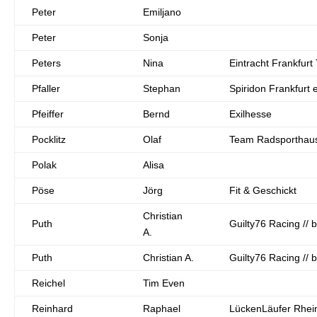
Peter
Emiljano
Peter
Sonja
Peters
Nina
Eintracht Frankfurt 
Pfaller
Stephan
Spiridon Frankfurt e
Pfeiffer
Bernd
Exilhesse
Pocklitz
Olaf
Team Radsporthaus 
Polak
Alisa
Pöse
Jörg
Fit & Geschickt
Christian
Puth
Guilty76 Racing //
A.
Puth
Christian A.
Guilty76 Racing //
Reichel
Tim Even
Reinhard
Raphael
LückenLäufer Rhei