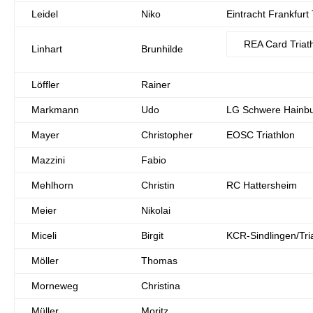
Leidel
Niko
Eintracht Frankfurt 
REA Card Tria
Linhart
Brunhilde
Löffler
Rainer
Markmann
Udo
LG Schwere Hainbu
Mayer
Christopher
EOSC Triathlon
Mazzini
Fabio
Mehlhorn
Christin
RC Hattersheim
Meier
Nikolai
Miceli
Birgit
KCR-Sindlingen/Tri
Möller
Thomas
Morneweg
Christina
Müller
Moritz