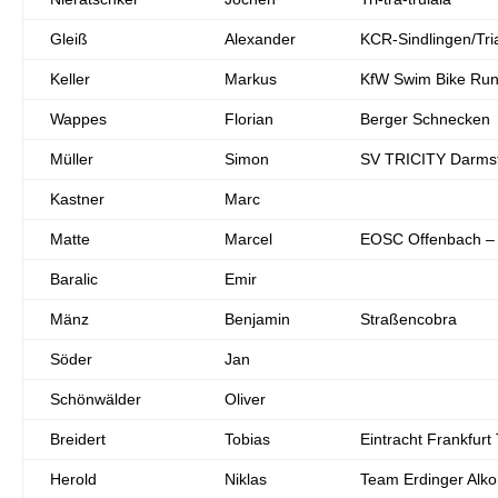
Gleiß
Alexander
KCR-Sindlingen/Tri
Keller
Markus
KfW Swim Bike Ru
Wappes
Florian
Berger Schnecken
Müller
Simon
SV TRICITY Darmst
Kastner
Marc
Matte
Marcel
EOSC Offenbach – 
Baralic
Emir
Mänz
Benjamin
Straßencobra
Söder
Jan
Schönwälder
Oliver
Breidert
Tobias
Eintracht Frankfurt 
Herold
Niklas
Team Erdinger Alkoh