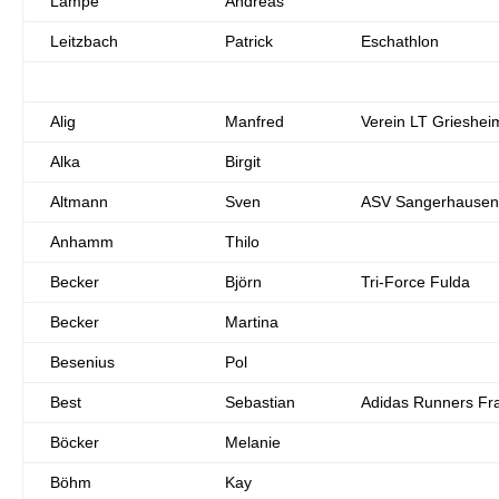
Lampe
Andreas
Leitzbach
Patrick
Eschathlon
Alig
Manfred
Verein LT Grieshei
Alka
Birgit
Altmann
Sven
ASV Sangerhausen
Anhamm
Thilo
Becker
Björn
Tri-Force Fulda
Becker
Martina
Besenius
Pol
Best
Sebastian
Adidas Runners Fra
Böcker
Melanie
Böhm
Kay