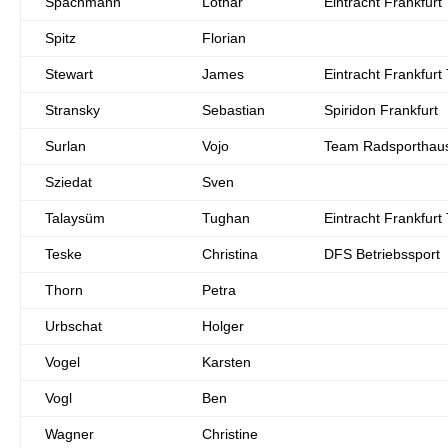
Spachmann
Lothar
Eintracht Frankfurt 
Spitz
Florian
Stewart
James
Eintracht Frankfurt 
Stransky
Sebastian
Spiridon Frankfurt
Surlan
Vojo
Team Radsporthaus 
Sziedat
Sven
Talaysüm
Tughan
Eintracht Frankfurt 
Teske
Christina
DFS Betriebssport
Thorn
Petra
Urbschat
Holger
Vogel
Karsten
Vogl
Ben
Wagner
Christine