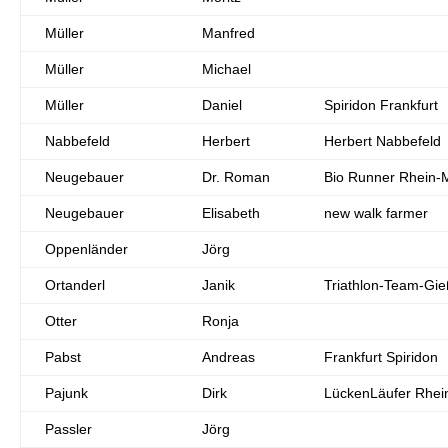
Müller
Manfred
Müller
Michael
Müller
Daniel
Spiridon Frankfurt
Nabbefeld
Herbert
Herbert Nabbefeld
Neugebauer
Dr. Roman
Bio Runner Rhein-
Neugebauer
Elisabeth
new walk farmer
Oppenländer
Jörg
Ortanderl
Janik
Triathlon-Team-Gie
Otter
Ronja
Pabst
Andreas
Frankfurt Spiridon
Pajunk
Dirk
LückenLäufer Rhei
Passler
Jörg