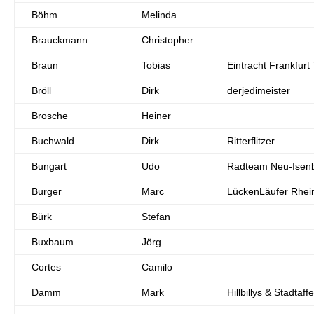
Böhm
Melinda
Brauckmann
Christopher
Braun
Tobias
Eintracht Frankfurt 
Bröll
Dirk
derjedimeister
Brosche
Heiner
Buchwald
Dirk
Ritterflitzer
Bungart
Udo
Radteam Neu-Isen
Burger
Marc
LückenLäufer Rhei
Bürk
Stefan
Buxbaum
Jörg
Cortes
Camilo
Damm
Mark
Hillbillys & Stadtaff