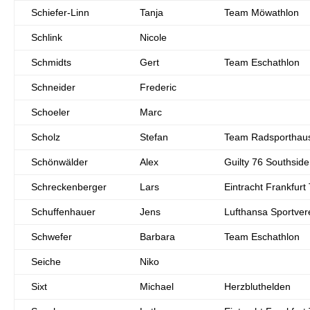
Schiefer-Linn
Tanja
Team Möwathlon
Schlink
Nicole
Schmidts
Gert
Team Eschathlon
Schneider
Frederic
Schoeler
Marc
Scholz
Stefan
Team Radsporthaus 
Schönwälder
Alex
Guilty 76 Southsid
Schreckenberger
Lars
Eintracht Frankfurt 
Schuffenhauer
Jens
Lufthansa Sportvere
Schwefer
Barbara
Team Eschathlon
Seiche
Niko
Sixt
Michael
Herzbluthelden