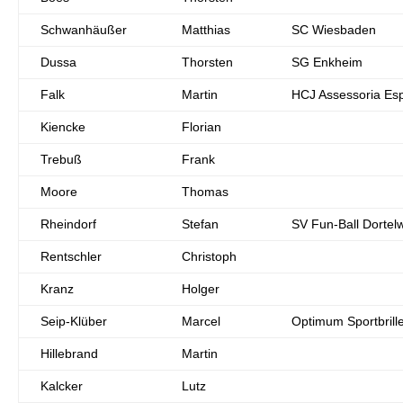
Schwanhäußer
Matthias
SC Wiesbaden
Dussa
Thorsten
SG Enkheim
Falk
Martin
HCJ Assessoria Esp
Kiencke
Florian
Trebuß
Frank
Moore
Thomas
Rheindorf
Stefan
SV Fun-Ball Dortelw
Rentschler
Christoph
Kranz
Holger
Seip-Klüber
Marcel
Optimum Sportbrill
Hillebrand
Martin
Kalcker
Lutz