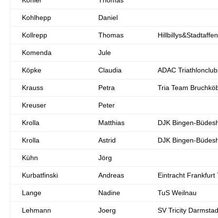
Köhler
Thomas
Kohlhepp
Daniel
Kollrepp
Thomas
Hillbillys&Stadtaffen
Komenda
Jule
Köpke
Claudia
ADAC Triathlonclub
Krauss
Petra
Tria Team Bruchkö
Kreuser
Peter
Krolla
Matthias
DJK Bingen-Büdes
Krolla
Astrid
DJK Bingen-Büdes
Kühn
Jörg
Kurbatfinski
Andreas
Eintracht Frankfurt 
Lange
Nadine
TuS Weilnau
Lehmann
Joerg
SV Tricity Darmstad