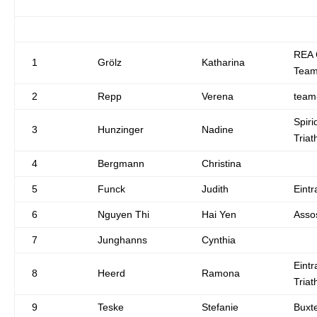
REA 
1
Grölz
Katharina
Team
2
Repp
Verena
team
Spiri
3
Hunzinger
Nadine
Triat
4
Bergmann
Christina
5
Funck
Judith
Eintr
6
Nguyen Thi
Hai Yen
Asso
7
Junghanns
Cynthia
Eintr
8
Heerd
Ramona
Triat
9
Teske
Stefanie
Buxt