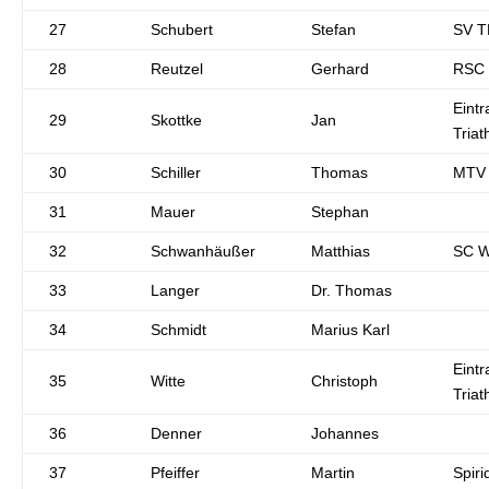
27
Schubert
Stefan
SV T
28
Reutzel
Gerhard
RSC 
Eintr
29
Skottke
Jan
Triat
30
Schiller
Thomas
MTV 
31
Mauer
Stephan
32
Schwanhäußer
Matthias
SC W
33
Langer
Dr. Thomas
34
Schmidt
Marius Karl
Eintr
35
Witte
Christoph
Triat
36
Denner
Johannes
37
Pfeiffer
Martin
Spiri