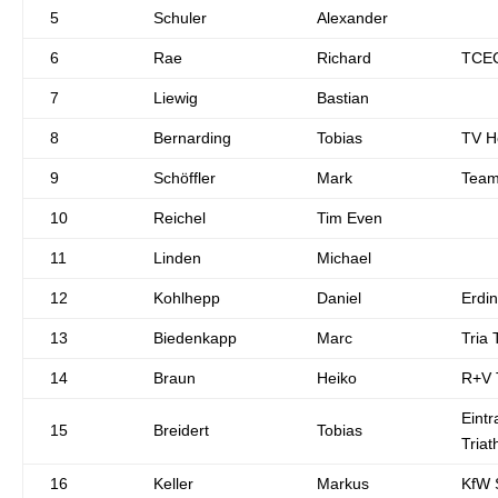
5
Schuler
Alexander
6
Rae
Richard
TCEC
7
Liewig
Bastian
8
Bernarding
Tobias
TV H
9
Schöffler
Mark
Team
10
Reichel
Tim Even
11
Linden
Michael
12
Kohlhepp
Daniel
Erdin
13
Biedenkapp
Marc
Tria
14
Braun
Heiko
R+V 
Eintr
15
Breidert
Tobias
Triat
16
Keller
Markus
KfW 