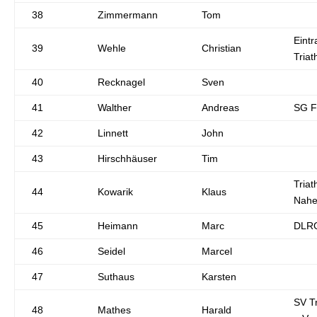
38
Zimmermann
Tom
Eintr
39
Wehle
Christian
Triat
40
Recknagel
Sven
41
Walther
Andreas
SG F
42
Linnett
John
43
Hirschhäuser
Tim
Tria
44
Kowarik
Klaus
Nah
45
Heimann
Marc
DLRG
46
Seidel
Marcel
47
Suthaus
Karsten
SV Tr
48
Mathes
Harald