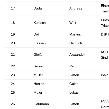
Eintr
17
Dada
Andreas
Triat
Eintr
18
Kunisch
Wolf
Triat
19
Dollt
Markus
DJK 
20
Klassen
Heinrich
KCR
21
Gleiß
Alexander
Sindl
22
Setzer
Ralph
23
Müller
Simon
Wald
24
Herren
Guido
25
Maier
Lukas
FSV 
26
Gaumann
Simon
Darm