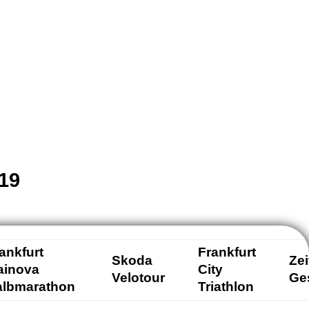
19
ankfurt
Frankfurt
Skoda
Zei
ainova
City
Velotour
Ge
albmarathon
Triathlon