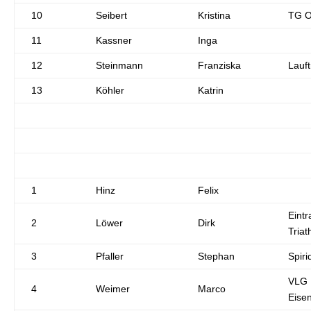
10
Seibert
Kristina
TG O
11
Kassner
Inga
12
Steinmann
Franziska
Lauft
13
Köhler
Katrin
1
Hinz
Felix
Eintr
2
Löwer
Dirk
Triat
3
Pfaller
Stephan
Spiri
VLG
4
Weimer
Marco
Eise